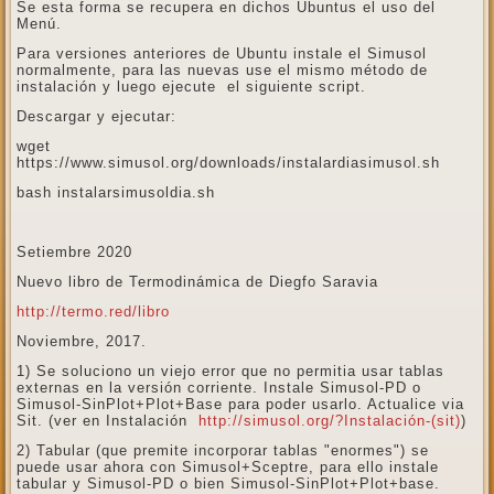
Se esta forma se recupera en dichos Ubuntus el uso del
Menú.
Para versiones anteriores de Ubuntu instale el Simusol
normalmente, para las nuevas use el mismo método de
instalación y luego ejecute el siguiente script.
Descargar y ejecutar:
wget
https://www.simusol.org/downloads/instalardiasimusol.sh
bash instalarsimusoldia.sh
Setiembre 2020
Nuevo libro de Termodinámica de Diegfo Saravia
http://termo.red/libro
Noviembre, 2017.
1) Se soluciono un viejo error que no permitia usar tablas
externas en la versión corriente. Instale Simusol-PD o
Simusol-SinPlot+Plot+Base para poder usarlo. Actualice via
Sit. (ver en Instalación
http://simusol.org/?Instalación-(sit)
)
2) Tabular (que premite incorporar tablas "enormes") se
puede usar ahora con Simusol+Sceptre, para ello instale
tabular y Simusol-PD o bien Simusol-SinPlot+Plot+base.