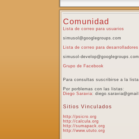
Comunidad
Lista de correo para usuarios
simusol@googlegroups.com
Lista de correo para desarrolladores
simusol-develop@googlegroups.com
Grupo de Facebook
Para consultas suscribirse a la list
Por porblemas con las listas:
Diego Saravia
: diego.saravia@gmai
Sitios Vinculados
http://psicro.org
http://calcula.org
http://sumapack.org
http://www.ututo.org