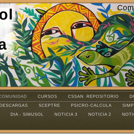
Com
ol
a
COMUNIDAD
CURSOS
CSSAN: REPOSITORIO
D
DESCARGAS
SCEPTRE
PSICRO-CALCULA
SIM
DIA - SIMUSOL
NOTICIA 3
NOTICIA 2
NOTI