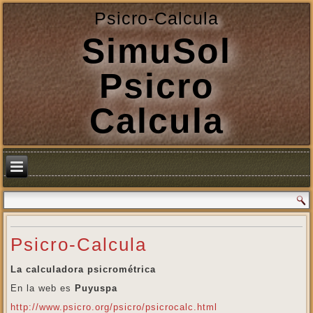
Psicro-Calcula
SimuSol
Psicro
Calcula
Psicro-Calcula
La calculadora psicrométrica
En la web es
Puyuspa
http://www.psicro.org/psicro/psicrocalc.html