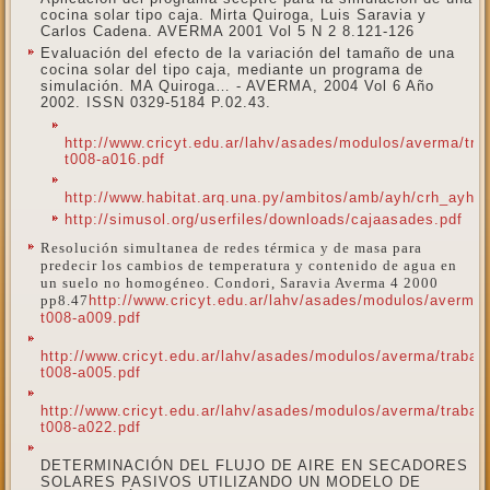
cocina solar tipo caja. Mirta Quiroga, Luis Saravia y
Carlos Cadena. AVERMA 2001 Vol 5 N 2 8.121-126
Evaluación del efecto de la variación del tamaño de una
cocina solar del tipo caja, mediante un programa de
simulación. MA Quiroga… - AVERMA, 2004 Vol 6 Año
2002. ISSN 0329-5184 P.02.43.
http://www.cricyt.edu.ar/lahv/asades/modulos/averma/tra
t008-a016.pdf
http://www.habitat.arq.una.py/ambitos/amb/ayh/crh_ayh_
http://simusol.org/userfiles/downloads/cajaasades.pdf
Resolución simultanea de redes térmica y de masa para
predecir los cambios de temperatura y contenido de agua en
un suelo no homogéneo. Condori, Saravia Averma 4 2000
pp8.47
http://www.cricyt.edu.ar/lahv/asades/modulos/averma/
t008-a009.pdf
http://www.cricyt.edu.ar/lahv/asades/modulos/averma/trabaj
t008-a005.pdf
http://www.cricyt.edu.ar/lahv/asades/modulos/averma/trabaj
t008-a022.pdf
DETERMINACIÓN DEL FLUJO DE AIRE EN SECADORES
SOLARES PASIVOS UTILIZANDO UN MODELO DE