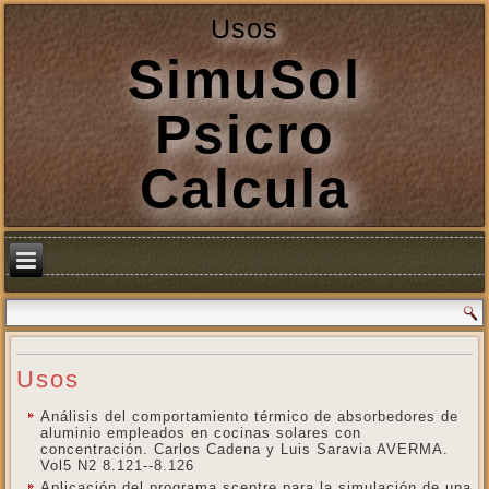
Usos
SimuSol
Psicro
Calcula
Usos
Análisis del comportamiento térmico de absorbedores de
aluminio empleados en cocinas solares con
concentración. Carlos Cadena y Luis Saravia AVERMA.
Vol5 N2 8.121--8.126
Aplicación del programa sceptre para la simulación de una