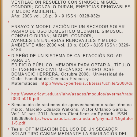
VENTILACIÓN RESUELTO CON SIMUSOL MIGUEL
CONDORI; GONZALO DURAN, ENERGIAS RENOVABLES
Y MEDIO AMBIENTE,
Año: 2006 vol. 18 p. 9 - 9 ISSN: 0328-932x
ENSAYO Y MODELIZACIÓN DE UN SECADOR SOLAR
PASIVO DE USO DOMÉSTICO MEDIANTE SIMUSOL,
GONZALO DURAN; MIGUEL CONDORI,
AVANCES EN ENERGIAS RENOVABLES Y MEDIO
AMBIENTE Año: 2006 vol. 10 p. 8165 - 8165 ISSN: 0329-
5184
DISEÑO DE UN SISTEMA DE CALEFACCIÓN SOLAR
PARA UN
EDIFICIO PÚBLICO. MEMORIA PARA OPTAR AL TÍTULO
DE INGENIERO CIVIL MECÁNICO. PEDRO JOSÉ
DOMANCIC HERRERA. Octubre 2008. Universidad de
Chile. Facultad de Ciencias Físicas y
Matemáticas
http://www.cybertesis.cl/tesis/uchile/2008/d
http://www.cricyt.edu.ar/lahv/asades/modulos/averma/trabaj
t003-a019.pdf
Simulación de sistemas de aprovechamiento solar térmico
mixto. Marcelo Eduardo Watkins, Victor Orlando Garcia.
Vol1 N1 set. 2011. Aportes Cientificos en PyMath. ISSN
18539866
http://www.exactas.unca.edu.ar/phymath/Digital
1-5.pdf
Tesis: OPTIMIZACION DEL USO DE UN SECADOR
SOLAR TIPO CABINA MEDIANTE LA SIMULACIÓN DEL