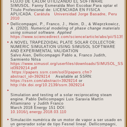
FLUJO DE CALOR UTILIZANDO EL SOFTWARE
SIMUSOL. Fanny Esmeralda Mori Escobar.Para optar el
Título Profesional de: LICENCIADA EN FISICA
APLICADA.
Carátula
Universidad Jorge Basadre, Peru
2010
Dellicompagni, P., Franco, J., Heim, D., & Wieprzkowicz,
A. (2020).
Numerical modeling of phase change materials
using simusol software. Applied
https://www.sciencedirect.com/science/article/abs/pii/S135
A NOVEL TRAPEZOIDAL PLATE SOLAR COLLECTOR:
NUMERIC SIMULATION USING SIMUSOL SOFTWARE
AND EXPERIMENTAL VALIDATION
Salvo Aien, Dellicompagni Pablo a, Franco Judith,
Sarmiento Nilsa
https://www.simusol.org/userfiles/downloads/SIMUSOL_SSR
id3929214.pdf
https://papers.ssrn.com/sol3/papers.cfm?
abstract_id=3929214
Available at SSRN:
https://ssrn.com/abstract=3929214
or
http://dx.doi.org/10.2139/ssrn.3929214
Simulation and testing of a solar reciprocating steam
engine.
Pablo Dellicompagni Luis Saravia
Martín
Altamirano
y
Judith Franco
March 2018 Energy 151 DOI:
10.1016/j.energy.2018.03.110
Simulación numérica de un motor de vapor a ser usado en
un generador solar de tipo Fesnel lineal. Dellicompagni,