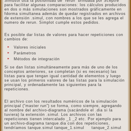
Simusol usa la posibilidad de “rerun” brindada por Sceptre
para facilitar algunas comparaciones: los cálculos producidos
en dos o más simulaciones son mostrados gráficamente en
fdorma simultanea además de quedar registrados en archivos
de extensión .simul, con nombres a los que se les agrega el
numero de rerun. Simplot cumple estos pedidos.
Es posible dar listas de valores para hacer repeticiones con
cambios de:
Valores iniciales
Parámetros
Métodos de integración
Si se dan listas simultáneamente para más de uno de los
conceptos anteriores, se completan (si es necesario) las
listas para que tengan igual cantidad de elementos y luego
se usan los primeros valores de las listas para la simulación
principal, y ordenadamente las siguientes para la
repeticiones.
El archivo con los resultados numéricos de la simulación
principal (“master run”) se forma, como siempre, agregando
al nombre del archivo-diagrama (sacándole el .dia si la
tuviera) la extensión .simul. Los archivos con las
repeticiones tienen intercalado _1 _2 etc. Por ejemplo para
un archivo-diagrama tanque.dia con dos repeticiones,
tendríamos tanque.simul tanque_1.simul tanque_2.simul