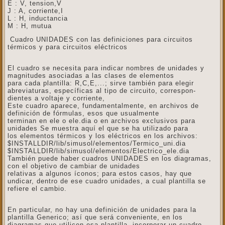
E : V, tension,V
J : A, corriente,I
L : H, inductancia
M : H, mutua
Cuadro UNIDADES con las definiciones para circuitos
térmicos y para circuitos eléctricos
El cuadro se necesita para indicar nombres de unidades y
magnitudes asociadas a las clases de elementos
para cada plantilla: R,C,E,...; sirve también para elegir
abreviaturas, específicas al tipo de circuito, correspon-
dientes a voltaje y corriente,
Este cuadro aparece, fundamentalmente, en archivos de
definición de fórmulas, esos que usualmente
terminan en ele o ele.dia o en archivos exclusivos para
unidades Se muestra aquí el que se ha utilizado para
los elementos térmicos y los eléctricos en los archivos:
$INSTALLDIR/lib/simusol/elementos/Termico_uni.dia
$INSTALLDIR/lib/simusol/elementos/Electrico_ele.dia
También puede haber cuadros UNIDADES en los diagramas,
con el objetivo de cambiar de unidades
relativas a algunos íconos; para estos casos, hay que
undicar, dentro de ese cuadro unidades, a cual plantilla se
refiere el cambio.
En particular, no hay una definición de unidades para la
plantilla Generico; así que será conveniente, en los
diagramas que utilicen esa plantilla, incorporar un cuadro