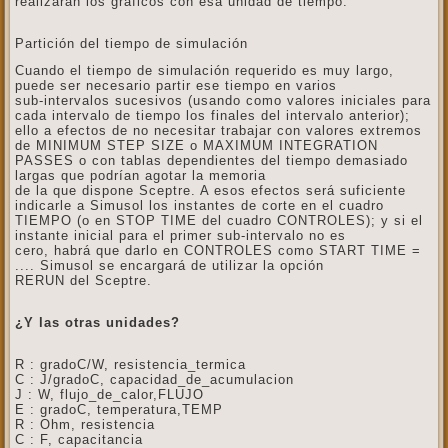
realizarán los gráficos con esa unidad de tiempo.
Partición del tiempo de simulación
Cuando el tiempo de simulación requerido es muy largo,
puede ser necesario partir ese tiempo en varios
sub-intervalos sucesivos (usando como valores iniciales para
cada intervalo de tiempo los finales del intervalo anterior);
ello a efectos de no necesitar trabajar con valores extremos
de MINIMUM STEP SIZE o MAXIMUM INTEGRATION
PASSES o con tablas dependientes del tiempo demasiado
largas que podrían agotar la memoria
de la que dispone Sceptre. A esos efectos será suficiente
indicarle a Simusol los instantes de corte en el cuadro
TIEMPO (o en STOP TIME del cuadro CONTROLES); y si el
instante inicial para el primer sub-intervalo no es
cero, habrá que darlo en CONTROLES como START TIME =
.... Simusol se encargará de utilizar la opción
RERUN del Sceptre.
¿Y las otras unidades?
R : gradoC/W, resistencia_termica
C : J/gradoC, capacidad_de_acumulacion
J : W, flujo_de_calor,FLUJO
E : gradoC, temperatura,TEMP
R : Ohm, resistencia
C : F, capacitancia